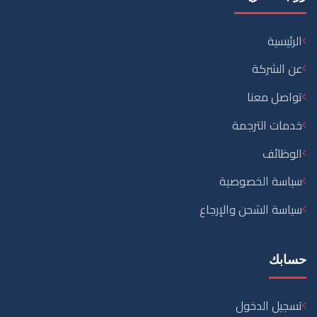
حسابك
تسجيل الدخول
إنشاء حساب
تواصل معنا
0235858900
01276482570
+201276482570
info@languageshome-eg.com
39 Khatem Al Morsaleen St. Omranya, Giza