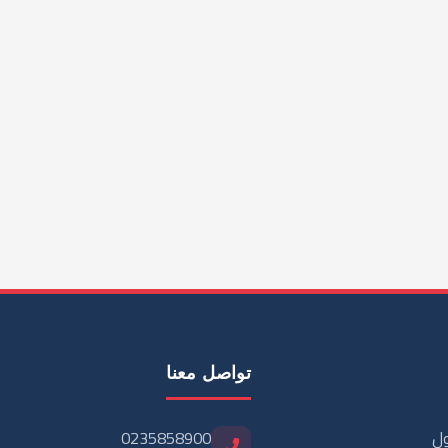
حسابك
تواصل معنا
تسجيل الدخول
0235858900
إنشاء حساب
01276482570
+201276482570
info@languageshome-
eg.com
39 Khatem Al Morsaleen
St. Omranya, Giza