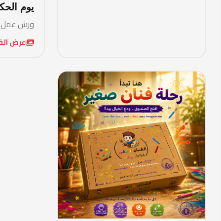
الفنان الصغير
🎨 مسابقات وأعمال الفنان
&nbsp; &nbsp;
عرض الفعاليات