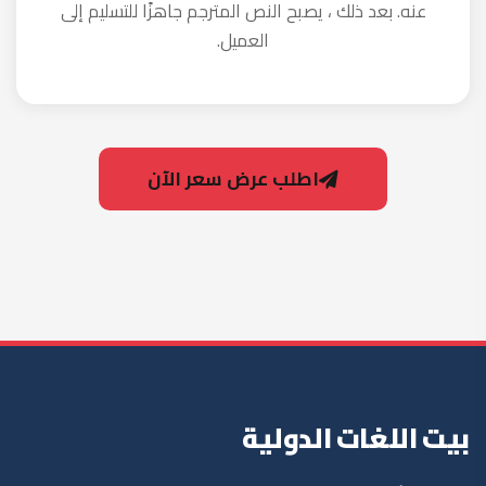
0235858900
01276482570
+201276482570
info@languageshome-eg.com
39 Khatem Al Morsaleen St. Omranya, Giza
AI
© 2026 بيت اللغات الدولية — جميع الحقوق محفوظة
تصميم وتطوير
Lightbulb Tech