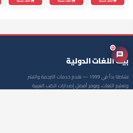
إنشاء حساب
تواصل معنا
0235858900
01276482570
+201276482570
info@languageshome-eg.com
39 Khatem Al Morsaleen St. Omranya, Giza
© 2026 بيت اللغات الدولية — جميع الحقوق محفوظة