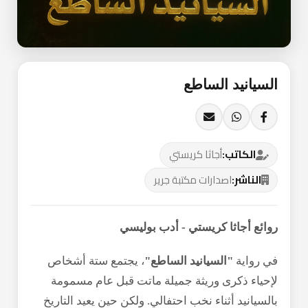
الكاتب:
الناشر:
روائع أجاثا كريستي - أدب بوليسي
في رواية
"السيانيد الساطع"
، يجتمع ستة أشخاص
لإحياء ذكرى وريثة جميلة ماتت قبل عام مسمومة
بالسيانيد أثناء نخب احتفالي. ولكن حين يعيد التاريخ
نفسه وتموت ضحية جديدة بنفس الطريقة على ذات
الطاولة، يدرك الحاضرون أن القاتل يجلس بينهم.
435 ج.م
0 نقطة عند الشراء
أضف للسلة