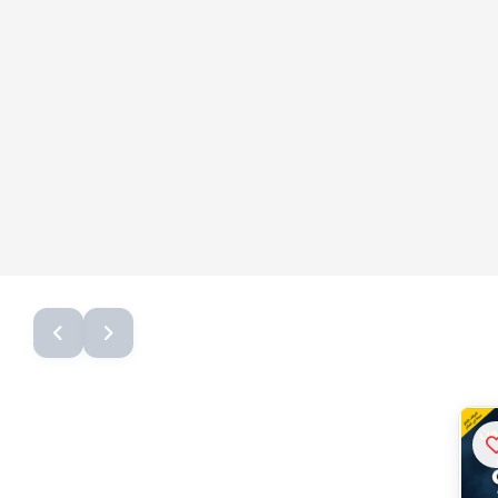
الشبح
250 ج.م
0 نقطة
أضف للسلة
حسابك
تواصل معنا
تسجيل الدخول
0235858900
إنشاء حساب
01276482570
+201276482570
info@languageshome-