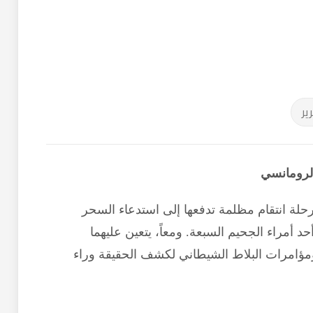
لقوطية والغموض الرومانسي
ق "إيميليا" في رحلة انتقام مظلمة تدفعها إلى استدعاء السحر
 "الغضب"، أحد أمراء الجحيم السبعة. ومعاً، يتعين عليهما
ايا، الخداع، ومؤامرات البلاط الشيطاني لكشف الحقيقة وراء