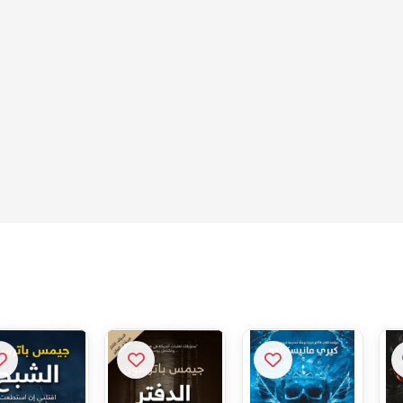
 النار"المملكة
مملكة المرعبين
مملكة الملعونين
الدفتر الأسود
فية"
575 ج.م
810 ج.م
810 ج.م
250 ج.م
0 نقطة
0 نقطة
0 نقطة
أضف للسلة
أضف للسلة
أضف للسلة
أضف للسلة
ة
روابط سريعة
1999 — نقدم خدمات الترجمة والنشر
الرئيسية
ارات الكتب العربية
عن الشركة
تواصل معنا
خدمات الترجمة
الوظائف