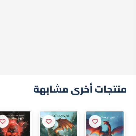
أجنحة النار"نبوءة
أجنحة
التنين الصغير"
المخ
695 ج.م
0 نقطة
0 نقطة
أضف للسلة
بيت اللغات الدولي
نشاطنا بدأ في 
وتعليم اللغات، ونوفر أفضل إصد
والأجنبية.