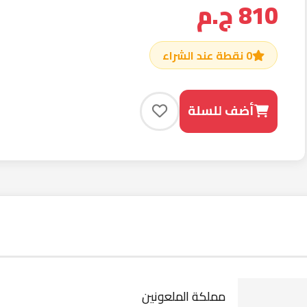
ء العملاء
مملكة الملعونين
كيري مانيسكالكو
عربي
593