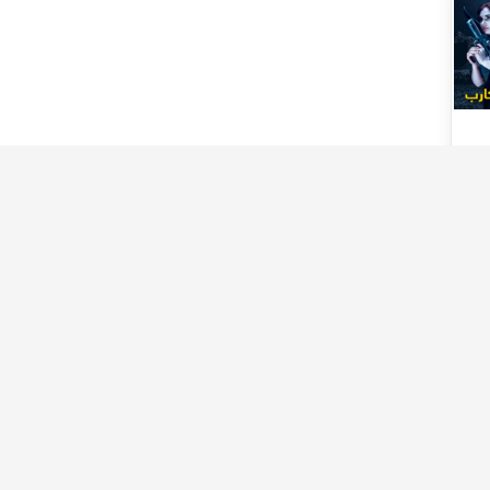
eg.com
39 Khatem Al Morsaleen
St. Omranya, Giza