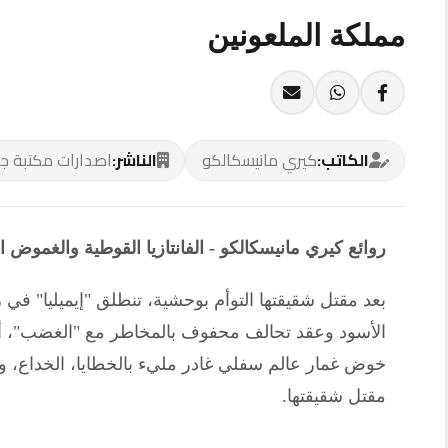
الكاتب:
كيري مانيسكالكو
الناشر:
روائع كيري مانيسكالكو - الفانتازيا ا
بعد مقتل شقيقتها التوأم بوحشية، تنطل
الأسود وعقد تحالف محفوف بالمخاطر مع
خوض غمار عالم سفلي غادر مليء بالخط
مقتل شقيقتها.
810 ج.م
0 نقطة عند الشراء
أضف للسلة